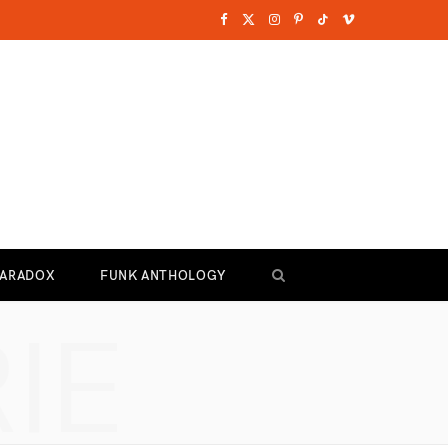
F
X
I
P
T
V
a
(
n
i
i
i
c
T
s
n
k
m
e
w
t
t
T
e
b
i
a
e
o
o
o
t
g
r
k
o
t
r
e
PARADOX
FUNK ANTHOLOGY
k
e
a
s
IE
r
m
t
)