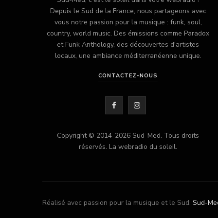
Depuis le Sud de la France, nous partageons avec
vous notre passion pour la musique : funk, soul,
country, world music. Des émissions comme Paradox
et Funk Anthology, des découvertes d'artistes
locaux, une ambiance méditerranéenne unique.
CONTACTEZ-NOUS
F
I
a
n
Copyright © 2014-2026 Sud-Med. Tous droits
c
s
réservés. La webradio du soleil.
e
t
b
a
o
g
Réalisé avec passion pour la musique et le Sud.
Sud-Me
o
r