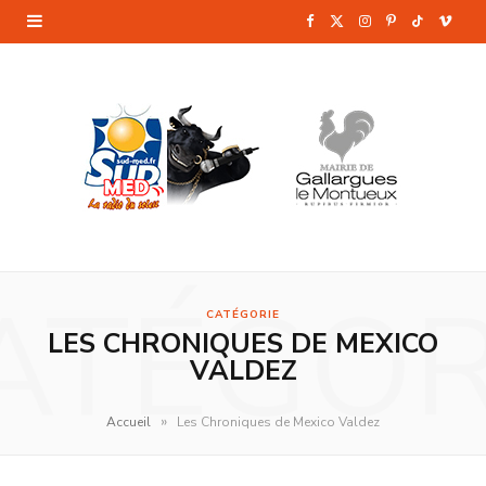
F
X
I
P
T
V
a
(
n
i
i
i
c
T
s
n
k
m
e
w
t
t
T
e
b
i
a
e
o
o
o
t
g
r
k
o
t
r
e
ATÉGOR
CATÉGORIE
k
e
a
s
LES CHRONIQUES DE MEXICO
VALDEZ
r
m
t
)
»
Accueil
Les Chroniques de Mexico Valdez