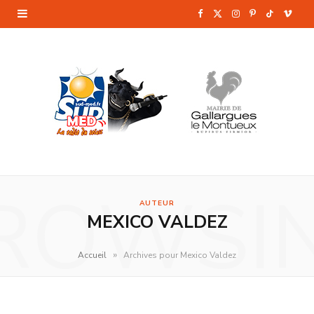
F
X
I
P
T
V
a
(
n
i
i
i
c
T
s
n
k
m
e
w
t
t
T
e
b
i
a
e
o
o
o
t
g
r
k
o
t
r
e
ROWSI
AUTEUR
k
e
a
s
MEXICO VALDEZ
r
m
t
»
Accueil
Archives pour Mexico Valdez
)