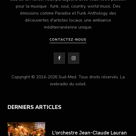
pour la musique : funk, soul, country, world music. Des
émissions comme Paradox et Funk Anthology, des
découvertes d'artistes locaux, une ambiance
méditerranéenne unique.
CONTACTEZ-NOUS
F
I
a
n
Copyright © 2014-2026 Sud-Med. Tous droits réservés. La
c
s
webradio du soleil.
e
t
b
a
DERNIERS ARTICLES
o
g
o
r
L’orchestre Jean-Claude Lauran