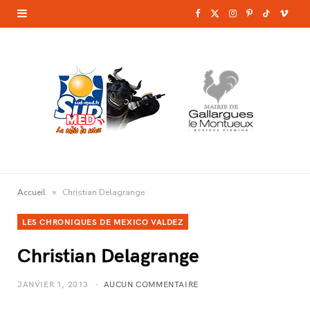
F
X
I
P
T
V
a
(
n
i
i
i
c
T
s
n
k
m
e
w
t
t
T
e
b
i
a
e
o
o
o
t
g
r
k
o
t
r
e
»
Accueil
Christian Delagrange
k
e
a
s
LES CHRONIQUES DE MEXICO VALDEZ
r
m
t
Christian Delagrange
)
JANVIER 1, 2013
AUCUN COMMENTAIRE